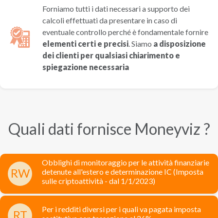
Forniamo tutti i dati necessari a supporto dei
calcoli effettuati da presentare in caso di
eventuale controllo perché è fondamentale fornire
elementi certi e precisi
. Siamo
a disposizione
dei clienti per qualsiasi chiarimento e
spiegazione necessaria
Quali dati fornisce Moneyviz ?
Obblighi di monitoraggio per le attività finanziarie
RW
detenute all'estero e determinazione IC (Imposta
sulle criptoattività - dal 1/1/2023)
Per i redditi diversi per i quali va pagata imposta
RT