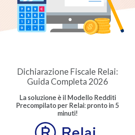
Accetto i
Termini e Condizioni
e la
Privacy Policy
Inizia Chat
Hai già un account?
Accedi
Dichiarazione Fiscale Relai:
Guida Completa 2026
La soluzione è il Modello Redditi
Precompilato per Relai: pronto in 5
minuti!