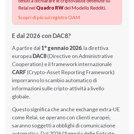
tenuti a dichiarare le criptovalute detenute su
Relai nel
Quadro RW
del Modello Redditi.
Scopri di più sul registro OAM
E dal 2026 con DAC8?
A partire dal
1° gennaio 2026
, la direttiva
europea
DAC8
(Directive on Administrative
Cooperation) e il framework internazionale
CARF
(Crypto-Asset Reporting Framework)
imporranno lo scambio automatico di
informazioni sulle cripto-attività a livello
globale.
Questo significa che anche exchange extra-UE
come Relai, se operano con clienti europei,
saranno soggetti a obblighi di comunicazione
automatica. Dal 2026 l'Agenzia delle Entrate