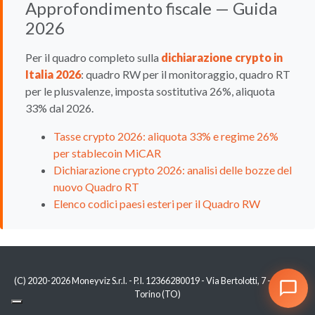
Approfondimento fiscale — Guida
2026
Per il quadro completo sulla
dichiarazione crypto in
Italia 2026
: quadro RW per il monitoraggio, quadro RT
per le plusvalenze, imposta sostitutiva 26%, aliquota
33% dal 2026.
Tasse crypto 2026: aliquota 33% e regime 26%
per stablecoin MiCAR
Dichiarazione crypto 2026: analisi delle bozze del
nuovo Quadro RT
Elenco codici paesi esteri per il Quadro RW
(C) 2020-2026 Moneyviz S.r.l. - P.I. 12366280019 - Via Bertolotti, 7 - 10121 -
Torino (TO)