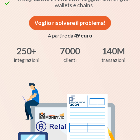
wallets e chains
Fiscangelo
Operatore
Voglio risolvere il problema!
A partire da
49 euro
Inizia la chat
Inserisci la tua email per chattare con Fiscangelo, il
250+
7000
140M
nostro assistente AI
integrazioni
clienti
transazioni
👨‍💼
Esperto di prodotto
🔒
Server in UE
, dati cifrati
verifica
Usiamo l'AI per aiutarti a non commettere errori
Quando fai una domanda, carichi un documento o ci
chiedi info sui tuoi conti, chiediamo aiuto a
Fiscangelo
— un sistema AI in grado di aiutarti in
modo contestuale su temi tecnici e fiscali.
Le
risposte AI non sostituiscono MAI una
consulenza.
🔍 Dettagli tecnici: quali AI, dove si trovano, per
quanto