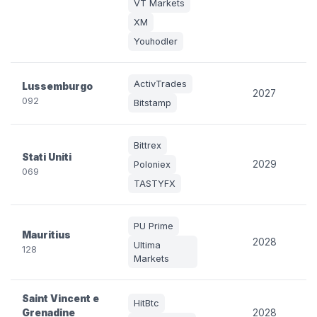
VT Markets
XM
Youhodler
ActivTrades
Lussemburgo
2027
092
Bitstamp
Bittrex
Stati Uniti
2029
Poloniex
069
TASTYFX
PU Prime
Mauritius
2028
Ultima
128
Markets
Saint Vincent e
HitBtc
Grenadine
2028