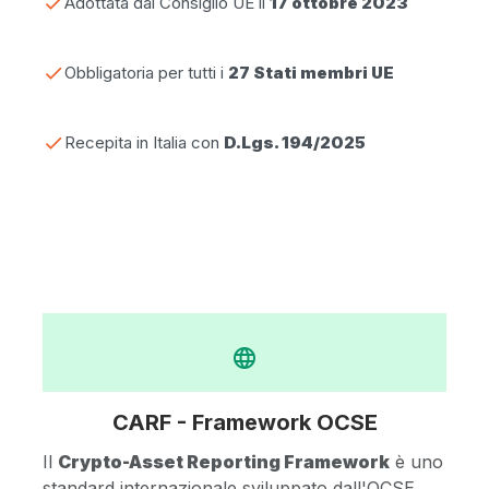
check
Adottata dal Consiglio UE il
17 ottobre 2023
check
Obbligatoria per tutti i
27 Stati membri UE
check
Recepita in Italia con
D.Lgs. 194/2025
language
CARF - Framework OCSE
Il
Crypto-Asset Reporting Framework
è uno
standard internazionale sviluppato dall'OCSE