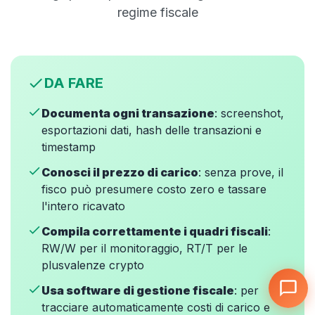
regime fiscale
check
DA FARE
check
Documenta ogni transazione
: screenshot,
esportazioni dati, hash delle transazioni e
timestamp
check
Conosci il prezzo di carico
: senza prove, il
fisco può presumere costo zero e tassare
l'intero ricavato
check
Compila correttamente i quadri fiscali
:
RW/W per il monitoraggio, RT/T per le
plusvalenze crypto
check
Usa software di gestione fiscale
: per
tracciare automaticamente costi di carico e