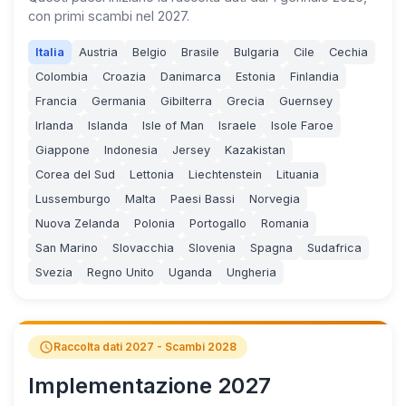
con primi scambi nel 2027.
Italia
Austria
Belgio
Brasile
Bulgaria
Cile
Cechia
Colombia
Croazia
Danimarca
Estonia
Finlandia
Francia
Germania
Gibilterra
Grecia
Guernsey
Irlanda
Islanda
Isle of Man
Israele
Isole Faroe
Giappone
Indonesia
Jersey
Kazakistan
Corea del Sud
Lettonia
Liechtenstein
Lituania
Lussemburgo
Malta
Paesi Bassi
Norvegia
Nuova Zelanda
Polonia
Portogallo
Romania
San Marino
Slovacchia
Slovenia
Spagna
Sudafrica
Svezia
Regno Unito
Uganda
Ungheria
schedule
Raccolta dati 2027 - Scambi 2028
Implementazione 2027