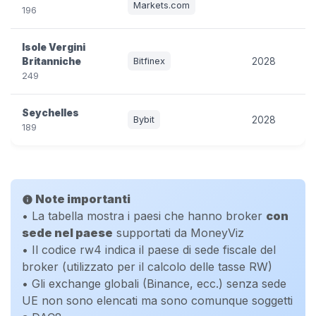
Markets.com
196
Isole Vergini
Britanniche
Bitfinex
2028
249
Seychelles
Bybit
2028
189
Note importanti
info
• La tabella mostra i paesi che hanno broker
con
sede nel paese
supportati da MoneyViz
• Il codice rw4 indica il paese di sede fiscale del
broker (utilizzato per il calcolo delle tasse RW)
• Gli exchange globali (Binance, ecc.) senza sede
UE non sono elencati ma sono comunque soggetti