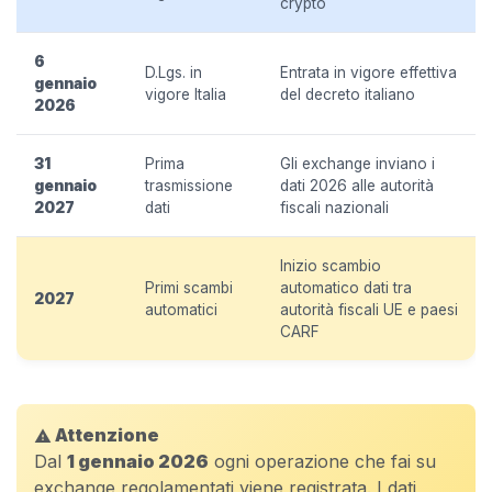
crypto
6
D.Lgs. in
Entrata in vigore effettiva
gennaio
vigore Italia
del decreto italiano
2026
31
Prima
Gli exchange inviano i
gennaio
trasmissione
dati 2026 alle autorità
2027
dati
fiscali nazionali
Inizio scambio
Primi scambi
automatico dati tra
2027
automatici
autorità fiscali UE e paesi
CARF
Attenzione
warning
Dal
1 gennaio 2026
ogni operazione che fai su
exchange regolamentati viene registrata. I dati