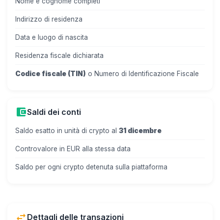
Nome e cognome completi
Indirizzo di residenza
Data e luogo di nascita
Residenza fiscale dichiarata
Codice fiscale (TIN)
o Numero di Identificazione Fiscale
account_balance_wallet
Saldi dei conti
Saldo esatto in unità di crypto al
31 dicembre
Controvalore in EUR alla stessa data
Saldo per ogni crypto detenuta sulla piattaforma
swap_horiz
Dettagli delle transazioni