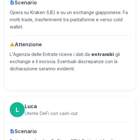
Scenario
description
Opera su Kraken (UE) e su un exchange giapponese. Fa
molti trade, trasferimenti tra piattaforme e verso cold
wallet.
Attenzione
warning
L'Agenzia delle Entrate riceve i dati da
entrambi
gli
exchange e li incrocia. Eventuali discrepanze con la
dichiarazione saranno evidenti.
Luca
L
Utente DeFi con cash-out
Scenario
description