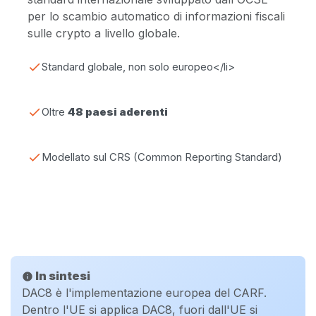
per lo scambio automatico di informazioni fiscali
sulle crypto a livello globale.
check
Standard globale, non solo europeo<
/li>
check
Oltre
48 paesi aderenti
check
Modellato sul CRS (Common Reporting Standard)
In sintesi
info
DAC8 è l'implementazione europea del CARF.
Dentro l'UE si applica DAC8, fuori dall'UE si