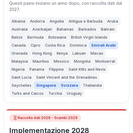
Questi paesi iniziano un anno dopo, con raccolta dati dal
2027.
Albania
Andorra
Anguilla
Antigua e Barbuda
Aruba
Australia
Azerbaijan
Bahamas
Barbados
Bahrain
Belize
Bermuda
Botswana
British Virgin Islands
Canada
Cipro
Costa Rica
Dominica
Emirati Arabi
Grenada
Hong Kong
Kenya
Labuan
Macao
Malaysia
Mauritius
Messico
Mongolia
Montserrat
Nigeria
Panama
Filippine
Saint Kitts and Nevis
Saint Lucia
Saint Vincent and the Grenadines
Seychelles
Singapore
Svizzera
Thailandia
Turks and Caicos
Turchia
Uruguay
hourglass_empty
Raccolta dati 2028 - Scambi 2029
Implementazione 2028