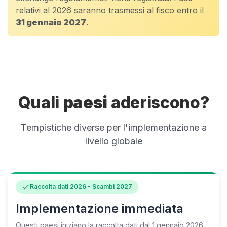
relativi al 2026 saranno trasmessi al fisco entro il
31 gennaio 2027
.
Quali
paesi
aderiscono?
Tempistiche diverse per l'implementazione a
livello globale
check
Raccolta dati 2026 - Scambi 2027
Implementazione immediata
Questi paesi iniziano la raccolta dati dal 1 gennaio 2026,