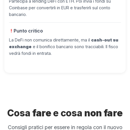
Partecipa a lending DeFi con ETH. Poi invia i fondi su
Coinbase per convertirli in EUR e trasferirli sul conto
bancario.
Punto critico
priority_high
La DeFi non comunica direttamente, ma il
cash-out su
exchange
e il bonifico bancario sono tracciabili. Il fisco
vedrà fondi in entrata.
Cosa
fare
e cosa
non fare
Consigli pratici per essere in regola con il nuovo