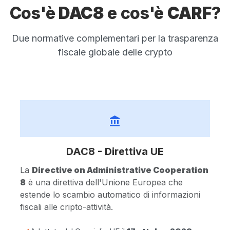
Cos'è
DAC8
e cos'è
CARF
?
Accetto i
Termini e Condizioni
e la
Privacy Policy
Due normative complementari per la trasparenza
fiscale globale delle crypto
Inizia Chat
Hai già un account?
Accedi
account_balance
DAC8 - Direttiva UE
La
Directive on Administrative Cooperation
8
è una direttiva dell'Unione Europea che
estende lo scambio automatico di informazioni
fiscali alle cripto-attività.