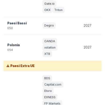
Gate.io
OKX
Triton
Paesi Bassi
Degiro
2027
050
OANDA
Polonia
2027
xstation
054
XTB
⚠️ Paesi Extra UE
BDS
Capital.com
Etoro
EXNESS
FP Markets