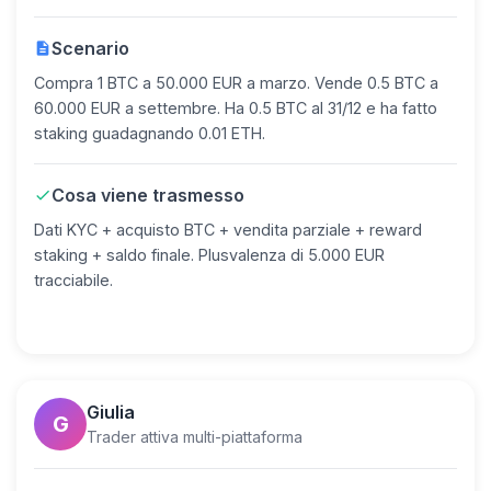
Scenario
description
Compra 1 BTC a 50.000 EUR a marzo. Vende 0.5 BTC a
60.000 EUR a settembre. Ha 0.5 BTC al 31/12 e ha fatto
staking guadagnando 0.01 ETH.
Cosa viene trasmesso
check
Dati KYC + acquisto BTC + vendita parziale + reward
staking + saldo finale. Plusvalenza di 5.000 EUR
tracciabile.
Giulia
G
Trader attiva multi-piattaforma