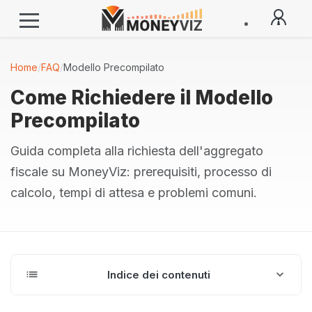
Home
/
FAQ
/
Modello Precompilato
Come Richiedere il Modello
Precompilato
Guida completa alla richiesta dell'aggregato
fiscale su MoneyViz: prerequisiti, processo di
calcolo, tempi di attesa e problemi comuni.
Fiscangelo AI
Sempre disponibile
Fiscangelo
Operatore
list
expand_more
Indice dei contenuti