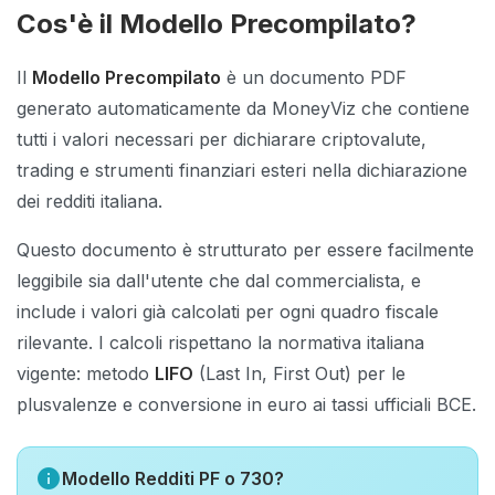
Cos'è il Modello Precompilato?
Inizia la chat
Inserisci la tua email per chattare con Fiscangelo, il
Il
Modello Precompilato
è un documento PDF
nostro assistente AI
generato automaticamente da MoneyViz che contiene
👨‍💼
Esperto di prodotto
🔒
Server in UE
, dati cifrati
tutti i valori necessari per dichiarare criptovalute,
verifica
trading e strumenti finanziari esteri nella dichiarazione
Usiamo l'AI per aiutarti a non commettere errori
dei redditi italiana.
Quando fai una domanda, carichi un documento o ci
chiedi info sui tuoi conti, chiediamo aiuto a
Fiscangelo
— un sistema AI in grado di aiutarti in
Questo documento è strutturato per essere facilmente
modo contestuale su temi tecnici e fiscali.
Le
leggibile sia dall'utente che dal commercialista, e
risposte AI non sostituiscono MAI una
consulenza.
include i valori già calcolati per ogni quadro fiscale
🔍 Dettagli tecnici: quali AI, dove si trovano, per
quanto
rilevante. I calcoli rispettano la normativa italiana
vigente: metodo
LIFO
(Last In, First Out) per le
plusvalenze e conversione in euro ai tassi ufficiali BCE.
Accetto i
Termini e Condizioni
e la
Privacy Policy
info
Modello Redditi PF o 730?