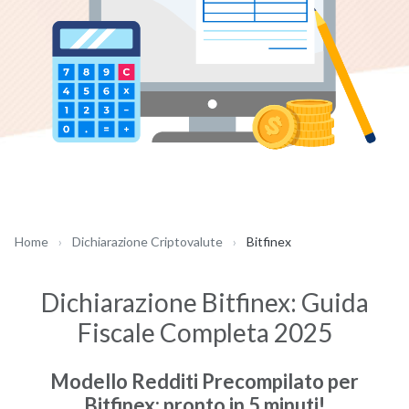
Accetto i
Termini e Condizioni
e la
Privacy Policy
Inizia Chat
Hai già un account?
Accedi
Home
›
Dichiarazione Criptovalute
›
Bitfinex
Dichiarazione Bitfinex: Guida
Fiscale Completa 2025
Modello Redditi Precompilato per
Bitfinex: pronto in 5 minuti!