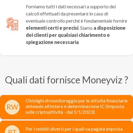
Forniamo tutti i dati necessari a supporto dei
calcoli effettuati da presentare in caso di
eventuale controllo perché è fondamentale fornire
elementi certi e precisi
. Siamo
a disposizione
dei clienti per qualsiasi chiarimento e
spiegazione necessaria
Quali dati fornisce Moneyviz ?
Obblighi di monitoraggio per le attività finanziarie
RW
detenute all'estero e determinazione IC (Imposta
sulle criptoattività - dal 1/1/2023)
Per i redditi diversi per i quali va pagata imposta
RT