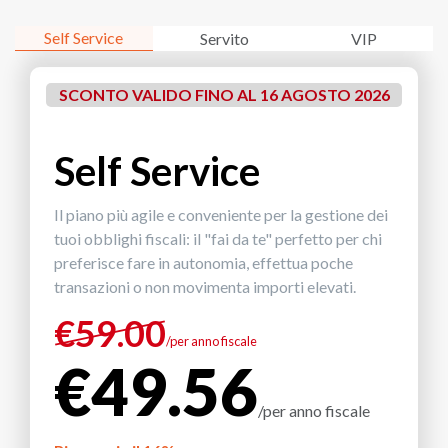
Self Service
Servito
VIP
SCONTO VALIDO FINO AL 16 AGOSTO 2026
Self Service
Il piano più agile e conveniente per la gestione dei
tuoi obblighi fiscali: il "fai da te" perfetto per chi
preferisce fare in autonomia, effettua poche
transazioni o non movimenta importi elevati.
€
59.00
/per anno fiscale
€
49.56
/per anno fiscale