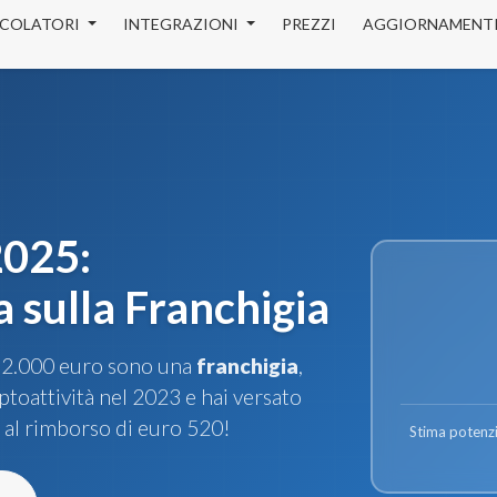
COLATORI
INTEGRAZIONI
PREZZI
AGGIORNAMENT
2025:
 sulla Franchigia
i 2.000 euro sono una
franchigia
,
ptoattività nel 2023 e hai versato
o al rimborso di euro 520!
Stima potenzi