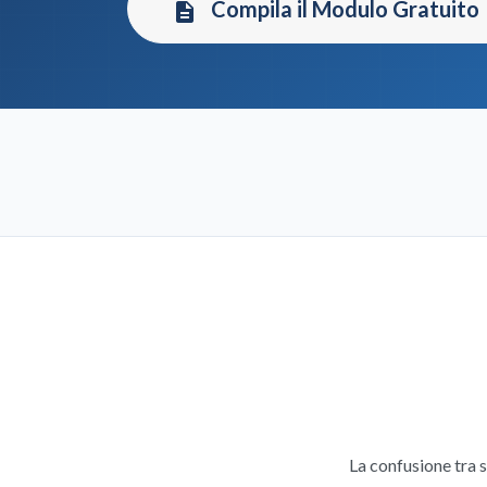
Compila il Modulo Gratuito
description
La confusione tra 