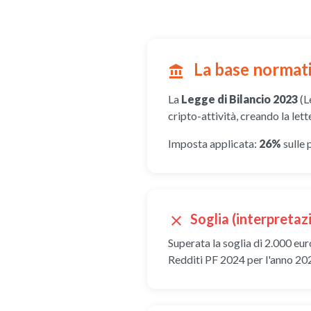
La base normat
account_balance
La
Legge di Bilancio 2023
(L
cripto-attività, creando la let
Imposta applicata:
26%
sulle 
Soglia (interpretaz
close
Superata la soglia di 2.000 euro
Redditi PF 2024 per l'anno 20