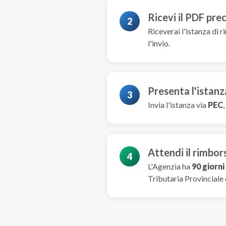
Ricevi il PDF pre
2
Riceverai l'istanza di r
l'invio.
Presenta l'istanz
3
Invia l'istanza via
PEC
,
Attendi il rimbor
4
L'Agenzia ha
90 giorni
Tributaria Provinciale 