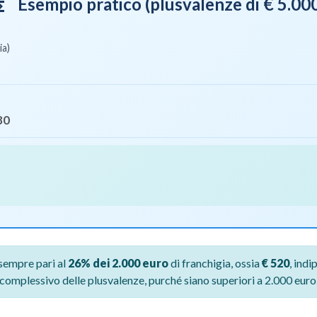
Esempio pratico (plusvalenze di € 5.00
tions
ia)
80
sempre pari al
26% dei 2.000 euro
di franchigia, ossia
€ 520
, ind
complessivo delle plusvalenze, purché siano superiori a 2.000 euro