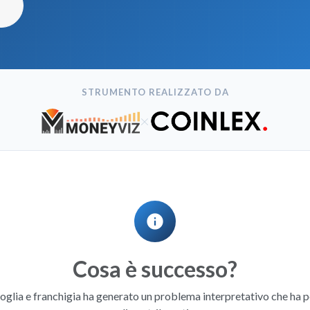
STRUMENTO REALIZZATO DA
×
info
Cosa è successo?
soglia e franchigia ha generato un problema interpretativo che ha p