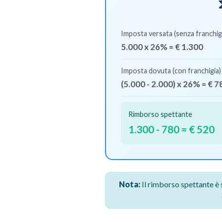
func
Imposta versata (senza franchig
5.000 x 26% = € 1.300
Imposta dovuta (con franchigia)
(5.000 - 2.000) x 26% = € 7
Rimborso spettante
1.300 - 780 = € 520
Nota:
Il rimborso spettante è 