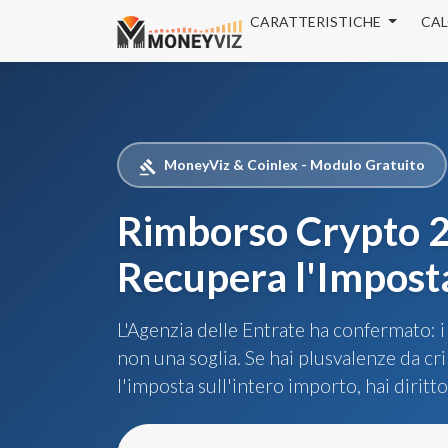
CARATTERISTICHE
CAL
MoneyViz & Coinlex - Modulo Gratuito
gavel
Rimborso Crypto 
Recupera l'Imposta
L'Agenzia delle Entrate ha confermato: 
non una soglia. Se hai plusvalenze da cri
l'imposta sull'intero importo, hai diritt