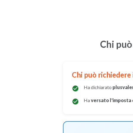
Chi può
Chi può richiedere 
Ha dichiarato
plusvalen
check_circle
Ha
versato l'imposta 
check_circle