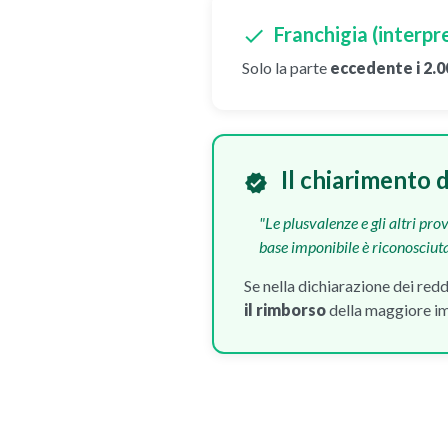
Franchigia (interpr
check
Solo la parte
eccedente i 2.0
Il chiarimento d
verified
"Le plusvalenze e gli altri pro
base imponibile è riconosciut
Se nella dichiarazione dei red
il rimborso
della maggiore im