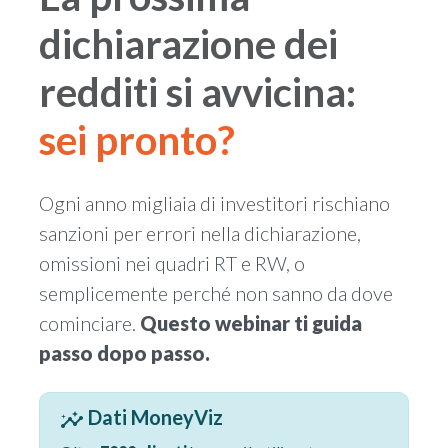
dichiarazione dei
Inizia Chat
redditi si avvicina:
Hai già un account?
Accedi
sei pronto?
Ogni anno migliaia di investitori rischiano
sanzioni per errori nella dichiarazione,
omissioni nei quadri RT e RW, o
semplicemente perché non sanno da dove
cominciare.
Questo webinar ti guida
passo dopo passo.
Dati MoneyViz
insights