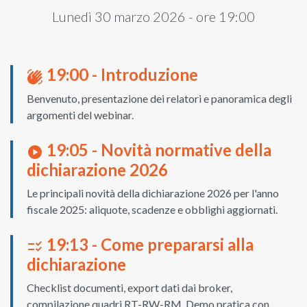
Lunedì 30 marzo 2026 - ore 19:00
19:00 - Introduzione
waving_hand
Benvenuto, presentazione dei relatori e panoramica degli
argomenti del webinar.
19:05 - Novità normative della
play_circle
dichiarazione 2026
Le principali novità della dichiarazione 2026 per l'anno
fiscale 2025: aliquote, scadenze e obblighi aggiornati.
19:13 - Come prepararsi alla
checklist_rtl
dichiarazione
Checklist documenti, export dati dai broker,
compilazione quadri RT-RW-RM. Demo pratica con