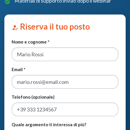
Materiali di supporto inviati dopo il webinar
Riserva il tuo posto
how_to_reg
Nome e cognome *
Email *
Telefono (opzionale)
Quale argomento ti interessa di più?