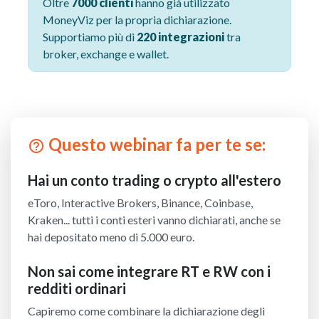
Oltre
7000 clienti
hanno già utilizzato
MoneyViz per la propria dichiarazione.
Supportiamo più di
220 integrazioni
tra
broker, exchange e wallet.
Questo webinar fa per te se:
help_outline
Hai un conto trading o crypto all'estero
eToro, Interactive Brokers, Binance, Coinbase,
Kraken... tutti i conti esteri vanno dichiarati, anche se
hai depositato meno di 5.000 euro.
Non sai come integrare RT e RW con i
redditi ordinari
Capiremo come combinare la dichiarazione degli