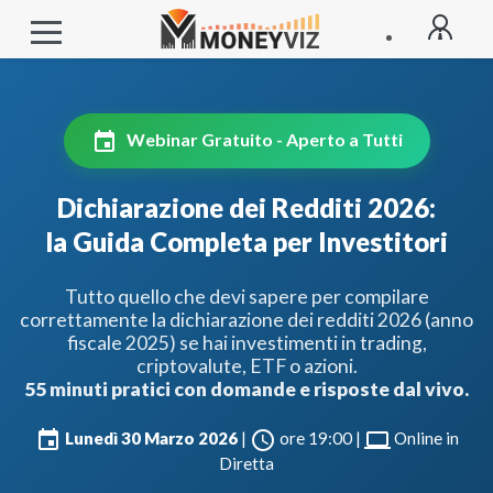
event
Webinar Gratuito - Aperto a Tutti
Dichiarazione dei Redditi 2026:
la Guida Completa per Investitori
Tutto quello che devi sapere per compilare
correttamente la dichiarazione dei redditi 2026 (anno
fiscale 2025) se hai investimenti in trading,
criptovalute, ETF o azioni.
55 minuti pratici con domande e risposte dal vivo.
Fiscangelo AI
Sempre disponibile
event
schedule
laptop
Lunedì 30 Marzo 2026
|
ore 19:00 |
Online in
Fiscangelo
Operatore
Diretta